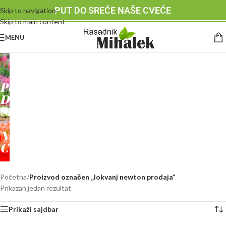
PUT DO SREĆE NAŠE CVEĆE
Skip to navigation
Skip to main content
MENU
RASADNIK
MIHALEK
PUT
DO
SREĆE
-
NAŠE
CVEĆE
Početna
/
Proizvod označen „lokvanj newton prodaja“
Prikazan jedan rezultat
Prikaži sajdbar