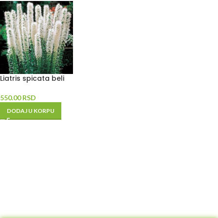
Liatris spicata beli
550.00
RSD
DODAJ U KORPU