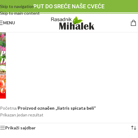
PUT DO SREĆE NAŠE CVEĆE
Skip to navigation
Skip to main content
MENU
RASADNIK
MIHALEK
PUT
DO
SREĆE
-
NAŠE
CVEĆE
Početna
/
Proizvod označen „liatris spicata beli“
Prikazan jedan rezultat
Prikaži sajdbar