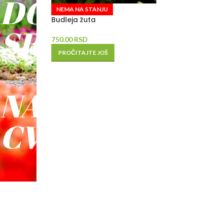
DO
NEMA NA STANJU
Budleja žuta
SREĆE
750.00
RSD
PROČITAJTE JOŠ
-
NAŠE
CVEĆE