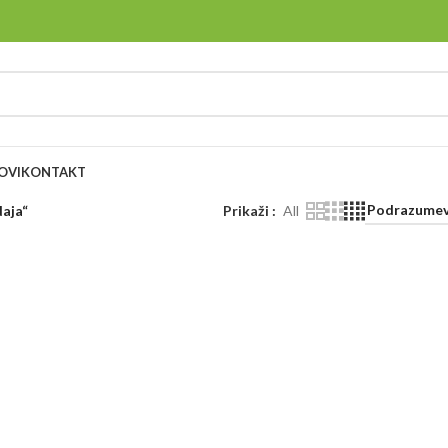
OVI
KONTAKT
daja“
Prikaži
All