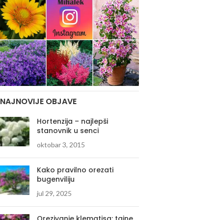
NAJNOVIJE OBJAVE
Hortenzija – najlepši
stanovnik u senci
oktobar 3, 2015
Kako pravilno orezati
bugenviliju
jul 29, 2025
Orezivanje klematisa: tajne