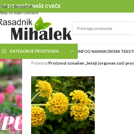
UT DO SREĆE NAŠE CVEĆE
Skip to navigation
Skip to main content
KATEGORIJE PROIZVODA
INFO
O NAMA
KORISNI TEKST
RASADNIK
Početna
/
Proizvod označen „letnji jorgovan zuti pro
MIHALEK
PUT