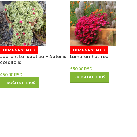
NEMA NA STANJU
NEMA NA STANJU
Jadranska lepotica – Aptenia
Lampranthus red
cordifolia
550.00
RSD
450.00
RSD
PROČITAJTE JOŠ
PROČITAJTE JOŠ