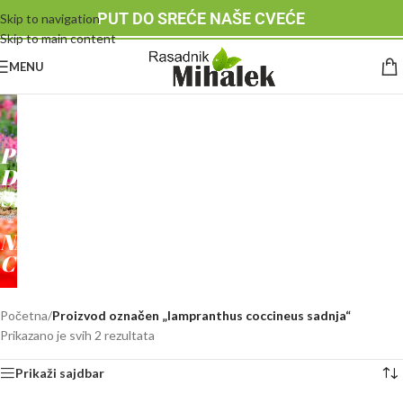
PUT DO SREĆE NAŠE CVEĆE
Skip to navigation
Skip to main content
MENU
RASADNIK
MIHALEK
PUT
DO
SREĆE
-
NAŠE
CVEĆE
Početna
/
Proizvod označen „lampranthus coccineus sadnja“
Prikazano je svih 2 rezultata
Prikaži sajdbar