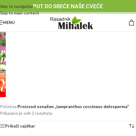
PUT DO SREĆE NAŠE CVEĆE
Skip to navigation
Skip to main content
MENU
RASADNIK
MIHALEK
PUT
DO
SREĆE
-
NAŠE
CVEĆE
Početna
/
Proizvod označen „lampranthus coccineus delosperma“
Prikazano je svih 2 rezultata
Prikaži sajdbar