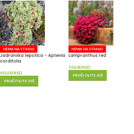
NEMA NA STANJU
NEMA NA STANJU
Jadranska lepotica – Aptenia
Lampranthus red
cordifolia
550.00
RSD
450.00
RSD
PROČITAJTE JOŠ
PROČITAJTE JOŠ