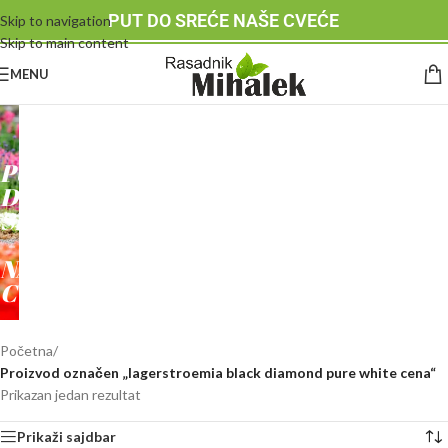
PUT DO SREĆE NAŠE CVEĆE
Skip to navigation
Skip to main content
MENU
RASADNIK
MIHALEK
PUT
DO
SREĆE
-
NAŠE
CVEĆE
Početna
/
Proizvod označen „lagerstroemia black diamond pure white cena“
Prikazan jedan rezultat
Prikaži sajdbar