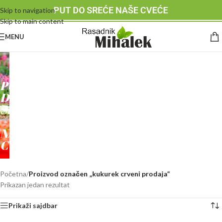
PUT DO SREĆE NAŠE CVEĆE
Skip to navigation
Skip to main content
MENU
RASADNIK
MIHALEK
PUT
DO
SREĆE
-
NAŠE
CVEĆE
Početna
/
Proizvod označen „kukurek crveni prodaja“
Prikazan jedan rezultat
Prikaži sajdbar