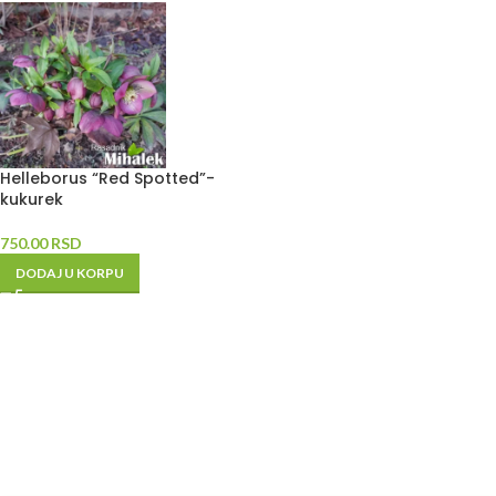
Helleborus “Red Spotted”-
kukurek
750.00
RSD
DODAJ U KORPU