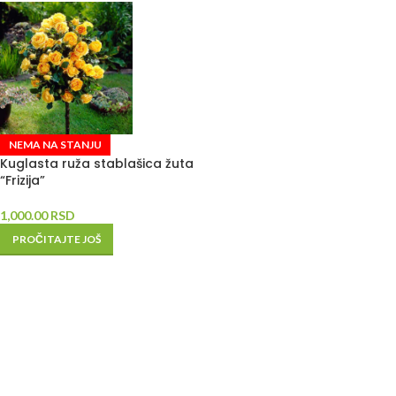
NEMA NA STANJU
Kuglasta ruža stablašica žuta
“Frizija”
1,000.00
RSD
PROČITAJTE JOŠ