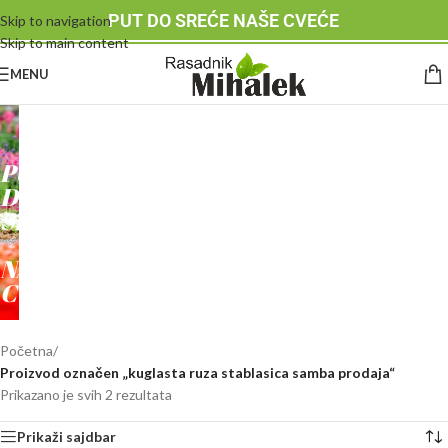
PUT DO SREĆE NAŠE CVEĆE
Skip to navigation
Skip to main content
MENU
RASADNIK
MIHALEK
PUT
DO
SREĆE
-
NAŠE
CVEĆE
Početna
/
Proizvod označen „kuglasta ruza stablasica samba prodaja“
Prikazano je svih 2 rezultata
Prikaži sajdbar