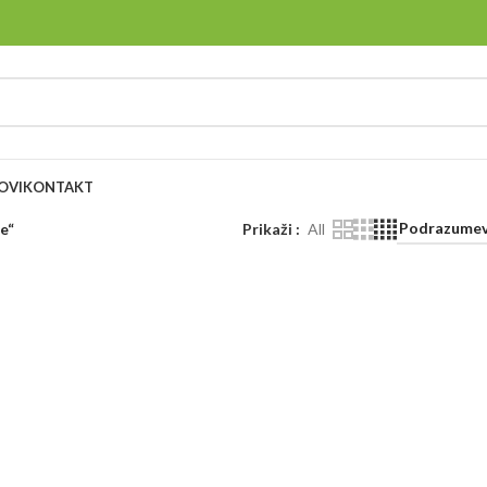
OVI
KONTAKT
e“
Prikaži
All