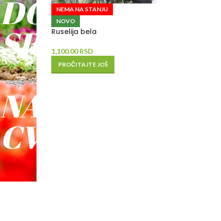
DO
NEMA NA STANJU
NOVO
SREĆE
Ruselija bela
1,100.00
RSD
-
PROČITAJTE JOŠ
NAŠE
CVEĆE