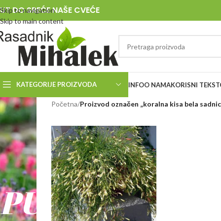
UT DO SREĆE NAŠE CVEĆE
Skip to navigation
Skip to main content
KATEGORIJE PROIZVODA
INFO
O NAMA
KORISNI TEKST
RASADNIK
Početna
/
Proizvod označen „koralna kisa bela sadnic
MIHALEK
PUT