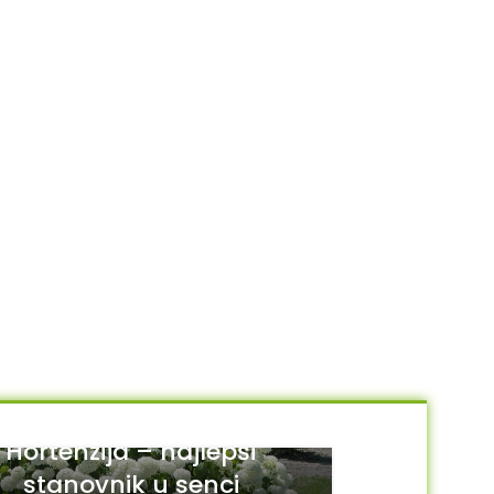
Hortenzija – najlepši
stanovnik u senci
29