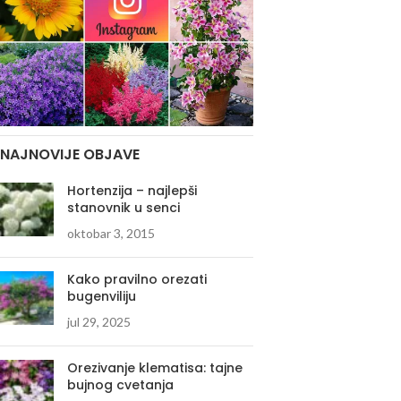
NAJNOVIJE OBJAVE
Hortenzija – najlepši
stanovnik u senci
oktobar 3, 2015
Kako pravilno orezati
bugenviliju
jul 29, 2025
Orezivanje klematisa: tajne
bujnog cvetanja