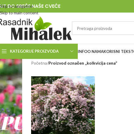
UT DO SREĆE NAŠE CVEĆE
Skip to navigation
Skip to main content
KATEGORIJE PROIZVODA
INFO
O NAMA
KORISNI TEKST
RASADNIK
Početna
/
Proizvod označen „kolkvicija cena“
MIHALEK
PUT