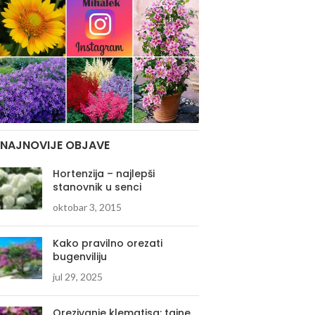
NAJNOVIJE OBJAVE
Hortenzija – najlepši
stanovnik u senci
oktobar 3, 2015
Kako pravilno orezati
bugenviliju
jul 29, 2025
Orezivanje klematisa: tajne