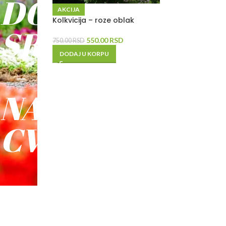
DO
AKCIJA
Kolkvicija – roze oblak
SREĆE
550.00
RSD
750.00
RSD
DODAJ U KORPU
-
NAŠE
CVEĆE