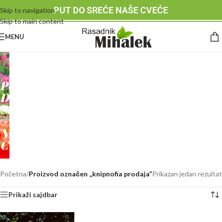
PUT DO SREĆE NAŠE CVEĆE
Skip to navigation
Skip to main content
MENU
RASADNIK
MIHALEK
PUT
DO
SREĆE
-
NAŠE
CVEĆE
Početna
/
Proizvod označen „knipnofia prodaja“
Prikazan jedan rezultat
Prikaži sajdbar