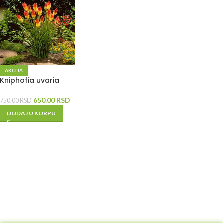
AKCIJA
Kniphofia uvaria
650.00
RSD
750.00
RSD
DODAJ U KORPU