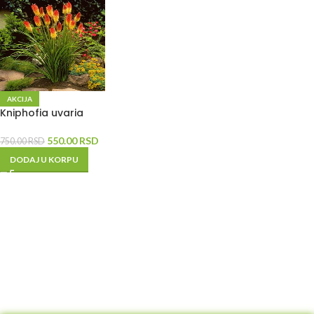
AKCIJA
Kniphofia uvaria
550.00
RSD
750.00
RSD
DODAJ U KORPU