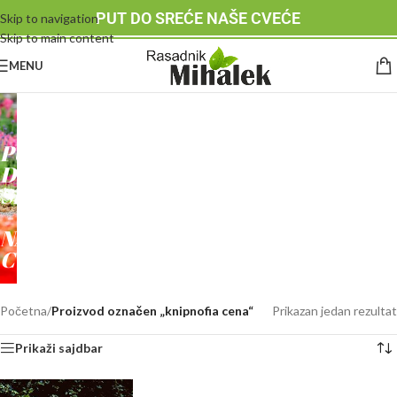
PUT DO SREĆE NAŠE CVEĆE
Skip to navigation
Skip to main content
MENU
RASADNIK
MIHALEK
PUT
DO
SREĆE
-
NAŠE
CVEĆE
Početna
/
Proizvod označen „knipnofia cena“
Prikazan jedan rezultat
Prikaži sajdbar