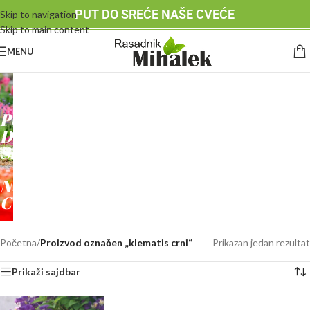
PUT DO SREĆE NAŠE CVEĆE
Skip to navigation
Skip to main content
MENU
RASADNIK
MIHALEK
PUT
DO
SREĆE
-
NAŠE
CVEĆE
Početna
/
Proizvod označen „klematis crni“
Prikazan jedan rezultat
Prikaži sajdbar