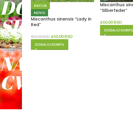
DO
Miscanthus sin
AKCIJA
“Silberfeder”
NOVO
SREĆE
Miscanthus sinensis “Lady in
650.00
RSD
Red”
DODAJ U KORP
-
650.00
RSD
850.00
RSD
DODAJ U KORPU
NAŠE
CVEĆE