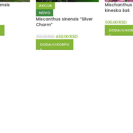
ensis
Mischanthus 
AKCIJA
kineska šaš
NOVO
Miscanthus sinensis “Silver
500.00
RSD
Charm”
U
DODAJ U KO
650.00
RSD
750.00
RSD
DODAJ U KORPU