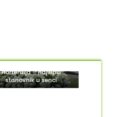
Hortenzija – najlepši
stanovnik u senci
29
JUL