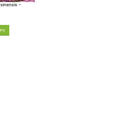
sinensis –
RPU