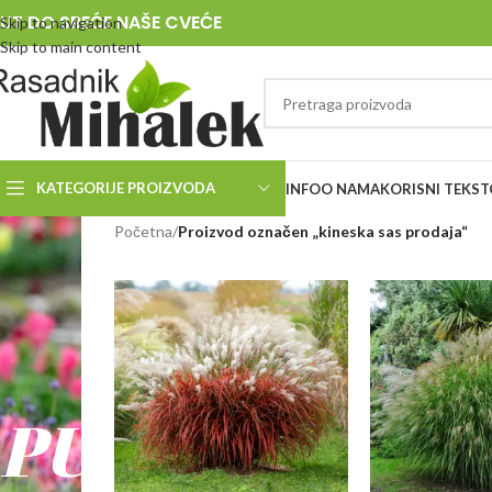
UT DO SREĆE NAŠE CVEĆE
Skip to navigation
Skip to main content
KATEGORIJE PROIZVODA
INFO
O NAMA
KORISNI TEKST
RASADNIK
Početna
/
Proizvod označen „kineska sas prodaja“
MIHALEK
PUT