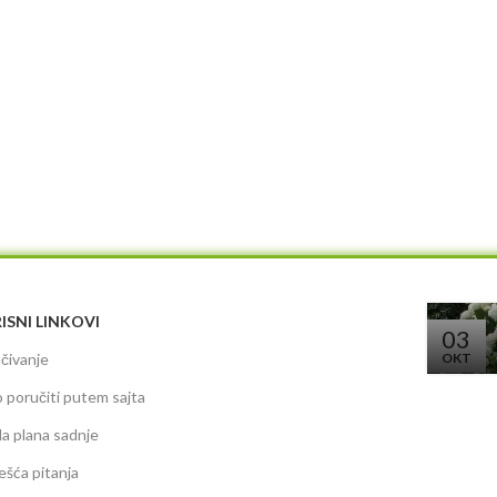
ISNI LINKOVI
03
čivanje
OKT
 poručiti putem sajta
da plana sadnje
ešća pitanja