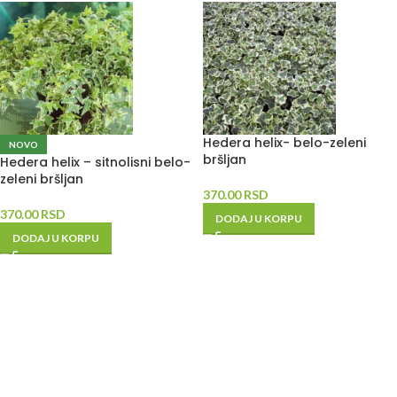
Hedera helix- belo-zeleni
NOVO
bršljan
Hedera helix – sitnolisni belo-
zeleni bršljan
370.00
RSD
370.00
RSD
DODAJ U KORPU
DODAJ U KORPU