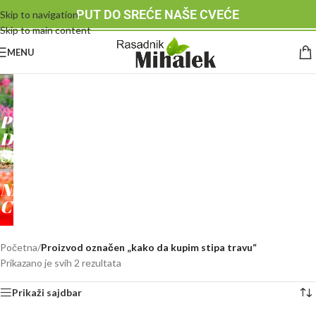
PUT DO SREĆE NAŠE CVEĆE
Skip to navigation
Skip to main content
MENU
RASADNIK
MIHALEK
PUT
DO
SREĆE
-
NAŠE
CVEĆE
Početna
/
Proizvod označen „kako da kupim stipa travu“
Prikazano je svih 2 rezultata
Prikaži sajdbar