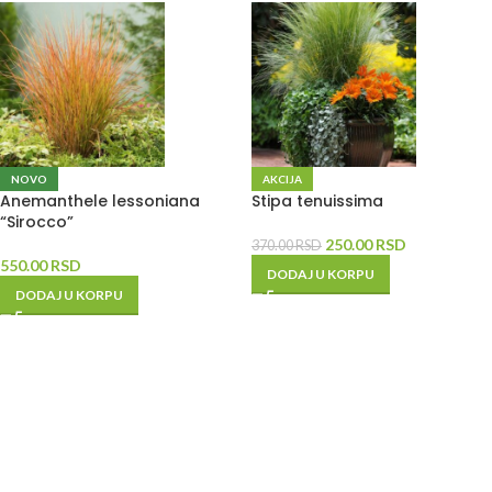
NOVO
AKCIJA
Anemanthele lessoniana
Stipa tenuissima
“Sirocco”
250.00
RSD
370.00
RSD
550.00
RSD
DODAJ U KORPU
DODAJ U KORPU