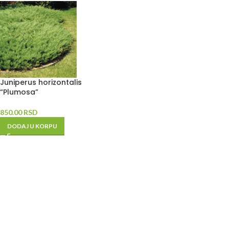
Juniperus horizontalis
“Plumosa”
850.00
RSD
DODAJ U KORPU