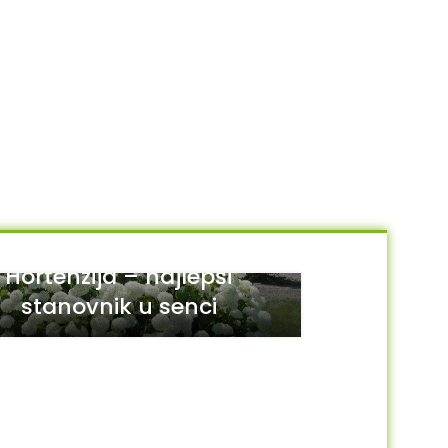
Hortenzija – najlepši
stanovnik u senci
29
JUL