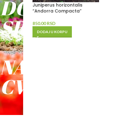
DO
Juniperus horizontalis
“Andorra Compacta”
SREĆE
850.00
RSD
DODAJ U KORPU
-
NAŠE
CVEĆE