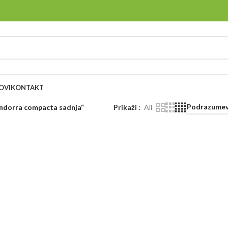
OVI
KONTAKT
andorra compacta sadnja“
Prikaži
All