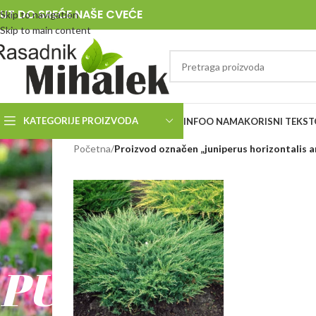
UT DO SREĆE NAŠE CVEĆE
Skip to navigation
Skip to main content
KATEGORIJE PROIZVODA
INFO
O NAMA
KORISNI TEKST
RASADNIK
Početna
/
Proizvod označen „juniperus horizontalis 
MIHALEK
PUT