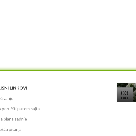
ISNI LINKOVI
03
čivanje
OKT
 poručiti putem sajta
da plana sadnje
ešća pitanja