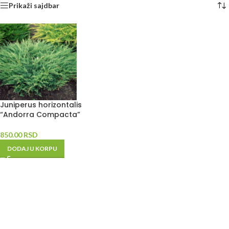
Prikaži sajdbar
Juniperus horizontalis
“Andorra Compacta”
850.00
RSD
DODAJ U KORPU