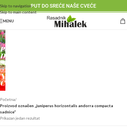
PUT DO SREĆE NAŠE CVEĆE
Skip to navigation
Skip to main content
MENU
RASADNIK
MIHALEK
PUT
DO
SREĆE
-
NAŠE
CVEĆE
Početna
/
Proizvod označen „juniperus horizontalis andorra compacta
sadnice“
Prikazan jedan rezultat