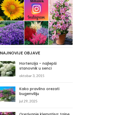
NAJNOVIJE OBJAVE
Hortenzija – najlepši
stanovnik u senci
oktobar 3, 2015
Kako pravilno orezati
bugenviliju
jul 29, 2025
Orezivanje klematisa: tajne