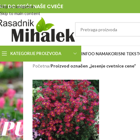
UT DO SREĆE NAŠE CVEĆE
Skip to navigation
Skip to main content
KATEGORIJE PROIZVODA
INFO
O NAMA
KORISNI TEKST
RASADNIK
Početna
/
Proizvod označen „jesenje cvetnice cene“
MIHALEK
PUT