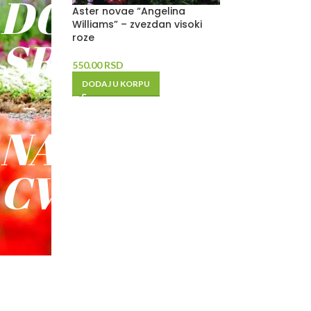
DO
Aster novae “Angelina
Williams” – zvezdan visoki
roze
SREĆE
550.00
RSD
-
DODAJ U KORPU
NAŠE
CVEĆE