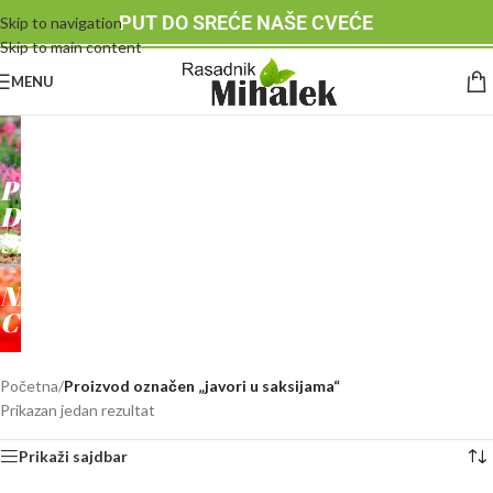
PUT DO SREĆE NAŠE CVEĆE
Skip to navigation
Skip to main content
MENU
RASADNIK
MIHALEK
PUT
DO
SREĆE
-
NAŠE
CVEĆE
Početna
/
Proizvod označen „javori u saksijama“
Prikazan jedan rezultat
Prikaži sajdbar