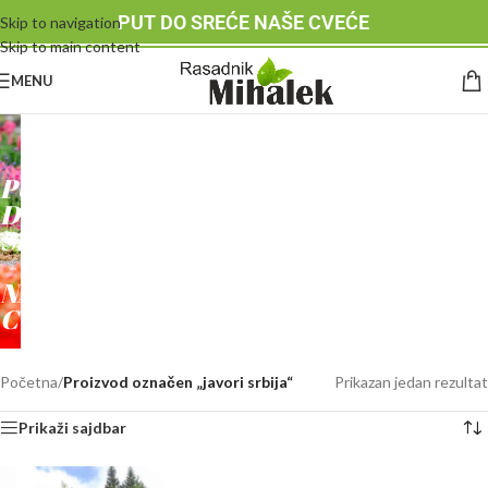
PUT DO SREĆE NAŠE CVEĆE
Skip to navigation
Skip to main content
MENU
RASADNIK
MIHALEK
PUT
DO
SREĆE
-
NAŠE
CVEĆE
Početna
/
Proizvod označen „javori srbija“
Prikazan jedan rezultat
Prikaži sajdbar