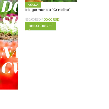
DO
AKCIJA
Iris germanica “Crinoline”
SREĆE
400.00
RSD
850.00
RSD
DODAJ U KORPU
-
NAŠE
CVEĆE