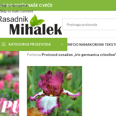
UT DO SREĆE NAŠE CVEĆE
Skip to navigation
Skip to main content
KATEGORIJE PROIZVODA
INFO
O NAMA
KORISNI TEKST
RASADNIK
Početna
/
Proizvod označen „iris germanica crinoline
MIHALEK
PUT