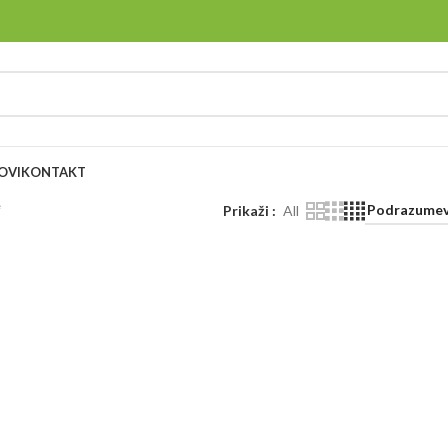
OVI
KONTAKT
“
Prikaži
All