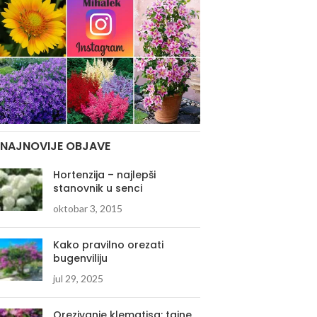
NAJNOVIJE OBJAVE
Hortenzija – najlepši
stanovnik u senci
oktobar 3, 2015
Kako pravilno orezati
bugenviliju
jul 29, 2025
Orezivanje klematisa: tajne