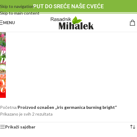
PUT DO SREĆE NAŠE CVEĆE
Skip to navigation
Skip to main content
MENU
RASADNIK
MIHALEK
PUT
DO
SREĆE
-
NAŠE
CVEĆE
Početna
/
Proizvod označen „iris germanica burning bright“
Prikazano je svih 2 rezultata
Prikaži sajdbar