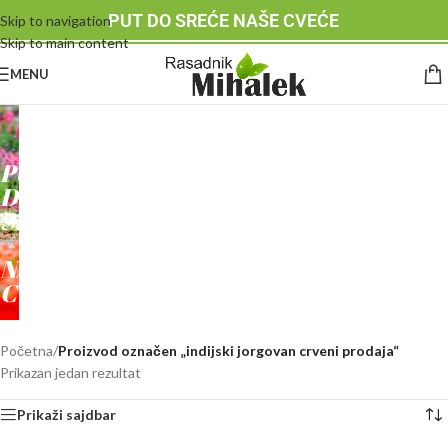
PUT DO SREĆE NAŠE CVEĆE
Skip to navigation
Skip to main content
MENU
RASADNIK
MIHALEK
PUT
DO
SREĆE
-
NAŠE
CVEĆE
Početna
/
Proizvod označen „indijski jorgovan crveni prodaja“
Prikazan jedan rezultat
Prikaži sajdbar