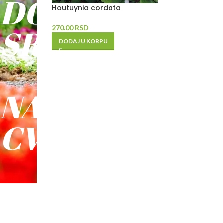
DO
Houtuynia cordata
SREĆE
270.00
RSD
DODAJ U KORPU
-
NAŠE
CVEĆE