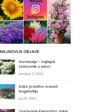
NAJNOVIJE OBJAVE
Hortenzija – najlepši
stanovnik u senci
oktobar 3, 2015
Kako pravilno orezati
bugenviliju
jul 29, 2025
Orezivanje klematisa: tajne