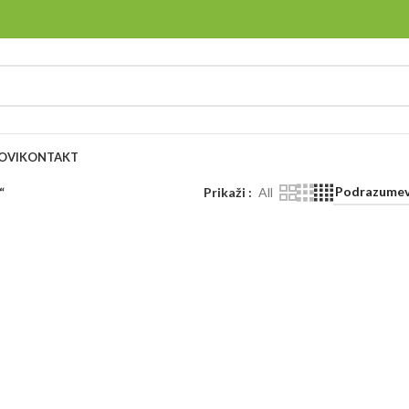
OVI
KONTAKT
“
Prikaži
All