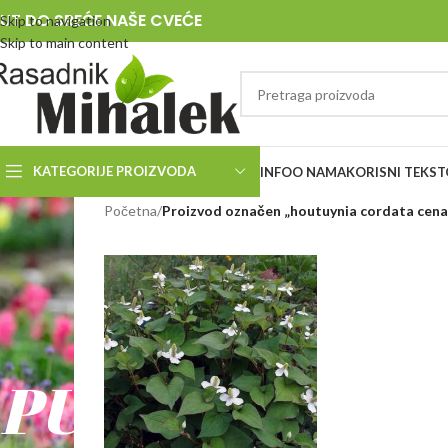
UT DO SREĆE NAŠE CVEĆE
Skip to navigation
Skip to main content
KATEGORIJE PROIZVODA
INFO
O NAMA
KORISNI TEKST
RASADNIK
Početna
/
Proizvod označen „houtuynia cordata cena
MIHALEK
PUT