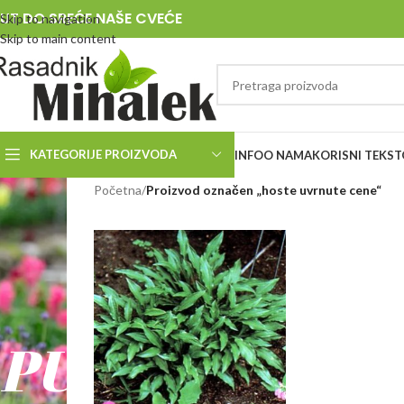
UT DO SREĆE NAŠE CVEĆE
Skip to navigation
Skip to main content
KATEGORIJE PROIZVODA
INFO
O NAMA
KORISNI TEKST
RASADNIK
Početna
/
Proizvod označen „hoste uvrnute cene“
MIHALEK
PUT