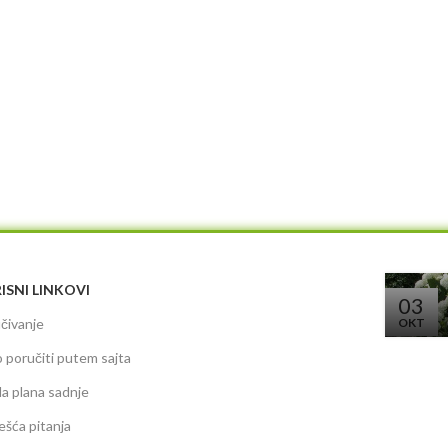
ISNI LINKOVI
03
čivanje
OKT
 poručiti putem sajta
da plana sadnje
ešća pitanja