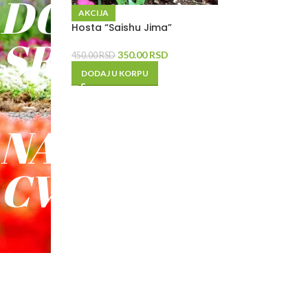
DO
AKCIJA
Hosta “Saishu Jima”
SREĆE
350.00
RSD
450.00
RSD
DODAJ U KORPU
-
NAŠE
CVEĆE