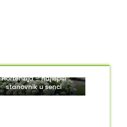
Hortenzija – najlepši
stanovnik u senci
29
JUL