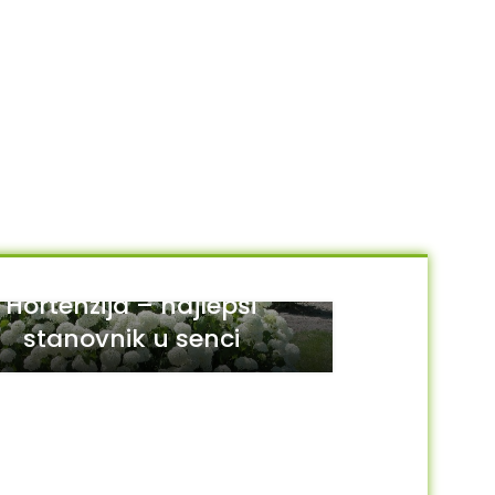
Hortenzija – najlepši
stanovnik u senci
29
JUL