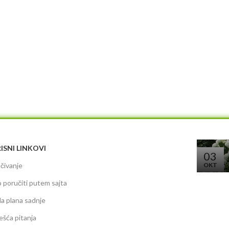
ISNI LINKOVI
03
čivanje
OKT
 poručiti putem sajta
da plana sadnje
ešća pitanja