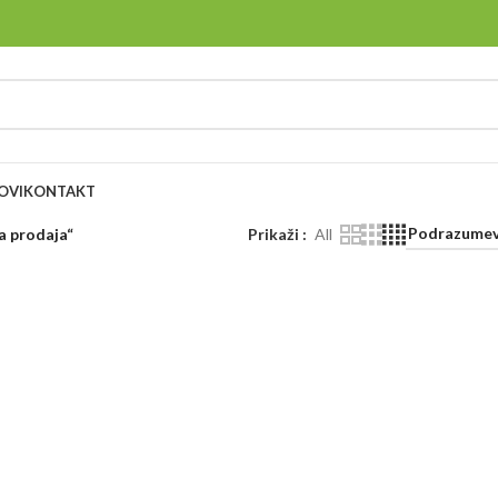
OVI
KONTAKT
a prodaja“
Prikaži
All