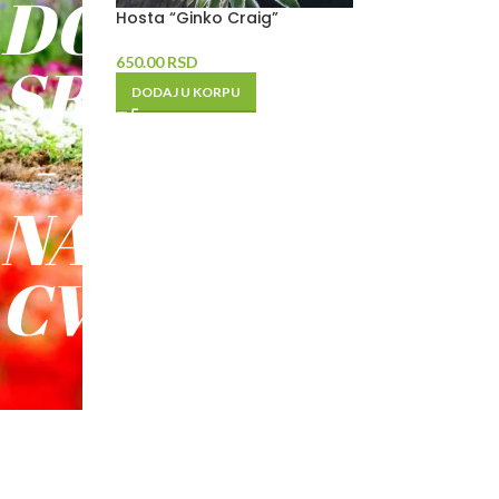
DO
Hosta “Ginko Craig”
SREĆE
650.00
RSD
DODAJ U KORPU
-
NAŠE
CVEĆE