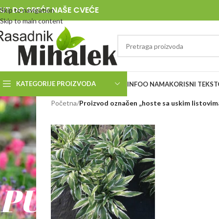
UT DO SREĆE NAŠE CVEĆE
Skip to navigation
Skip to main content
KATEGORIJE PROIZVODA
INFO
O NAMA
KORISNI TEKST
RASADNIK
Početna
/
Proizvod označen „hoste sa uskim listovim
MIHALEK
PUT