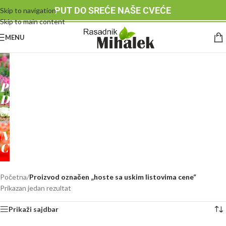
PUT DO SREĆE NAŠE CVEĆE
Skip to navigation
Skip to main content
MENU
RASADNIK
MIHALEK
PUT
DO
SREĆE
-
NAŠE
CVEĆE
Početna
/
Proizvod označen „hoste sa uskim listovima cene“
Prikazan jedan rezultat
Prikaži sajdbar