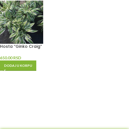
Hosta “Ginko Craig”
650.00
RSD
DODAJ U KORPU