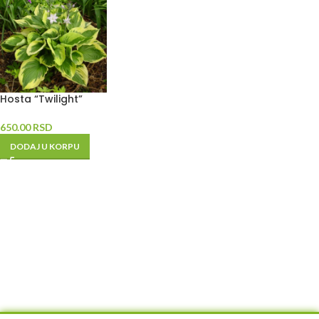
Hosta “Twilight”
650.00
RSD
DODAJ U KORPU