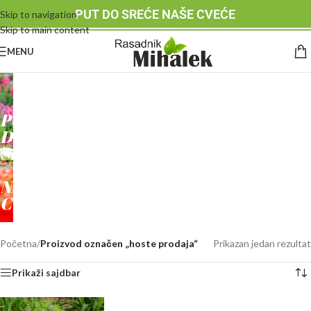
PUT DO SREĆE NAŠE CVEĆE
Skip to navigation
Skip to main content
MENU
RASADNIK
MIHALEK
PUT
DO
SREĆE
-
NAŠE
CVEĆE
Početna
/
Proizvod označen „hoste prodaja“
Prikazan jedan rezultat
Prikaži sajdbar