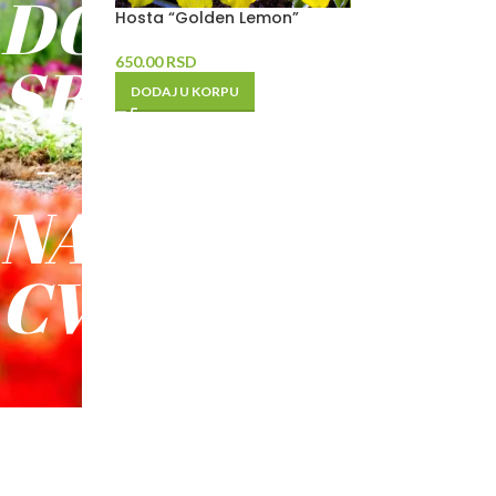
DO
Hosta “Golden Lemon”
SREĆE
650.00
RSD
DODAJ U KORPU
-
NAŠE
CVEĆE