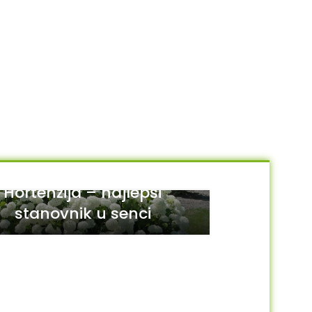
Hortenzija – najlepši
stanovnik u senci
29
JUL