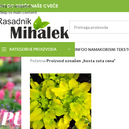
UT DO SREĆE NAŠE CVEĆE
Skip to navigation
Skip to main content
KATEGORIJE PROIZVODA
INFO
O NAMA
KORISNI TEKST
RASADNIK
Početna
/
Proizvod označen „hosta zuta cena“
MIHALEK
PUT