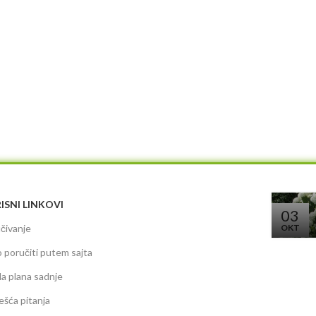
ISNI LINKOVI
03
čivanje
OKT
 poručiti putem sajta
da plana sadnje
ešća pitanja