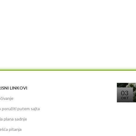
ISNI LINKOVI
03
čivanje
OKT
 poručiti putem sajta
da plana sadnje
ešća pitanja