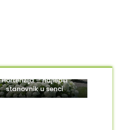
Hortenzija – najlepši
stanovnik u senci
29
JUL