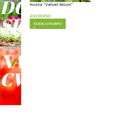
DO
Hosta “Velvet Moon”
SREĆE
650.00
RSD
DODAJ U KORPU
-
NAŠE
CVEĆE