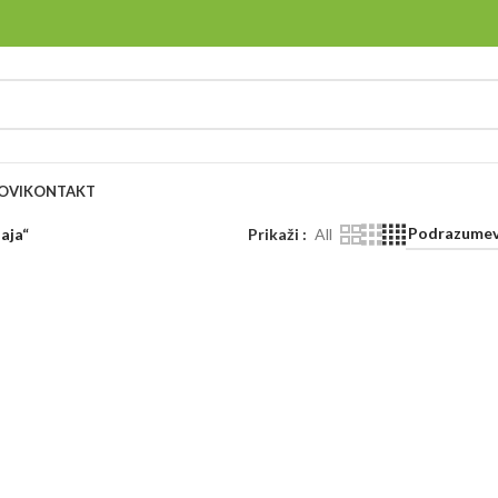
OVI
KONTAKT
aja“
Prikaži
All