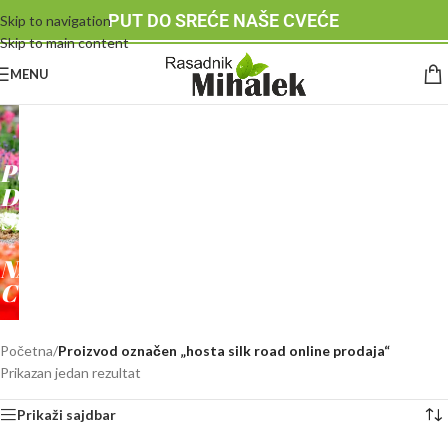
PUT DO SREĆE NAŠE CVEĆE
Skip to navigation
Skip to main content
MENU
RASADNIK
MIHALEK
PUT
DO
SREĆE
-
NAŠE
CVEĆE
Početna
/
Proizvod označen „hosta silk road online prodaja“
Prikazan jedan rezultat
Prikaži sajdbar