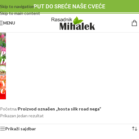
PUT DO SREĆE NAŠE CVEĆE
Skip to navigation
Skip to main content
MENU
RASADNIK
MIHALEK
PUT
DO
SREĆE
-
NAŠE
CVEĆE
Početna
/
Proizvod označen „hosta silk road nega“
Prikazan jedan rezultat
Prikaži sajdbar