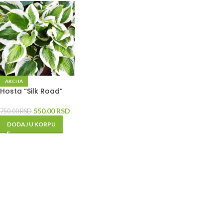
AKCIJA
Hosta “Silk Road”
550.00
RSD
750.00
RSD
DODAJ U KORPU