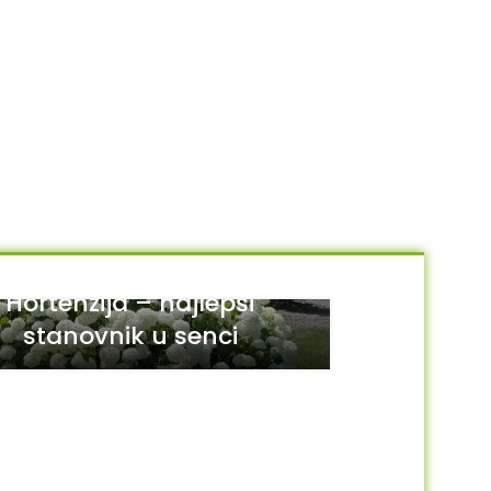
Hortenzija – najlepši
stanovnik u senci
29
JUL