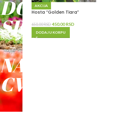
DO
AKCIJA
Hosta “Golden Tiara”
SREĆE
450.00
RSD
650.00
RSD
DODAJ U KORPU
-
NAŠE
CVEĆE