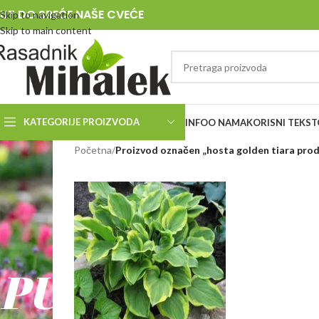
UT DO SREĆE NAŠE CVEĆE
Skip to navigation
Skip to main content
KATEGORIJE PROIZVODA
INFO
O NAMA
KORISNI TEKST
RASADNIK
Početna
/
Proizvod označen „hosta golden tiara prod
MIHALEK
PUT