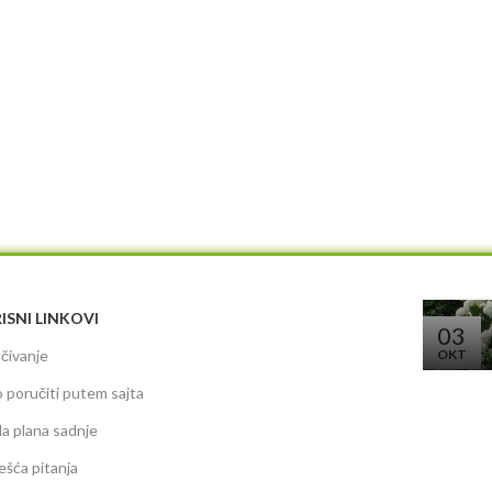
ISNI LINKOVI
03
čivanje
OKT
 poručiti putem sajta
da plana sadnje
ešća pitanja