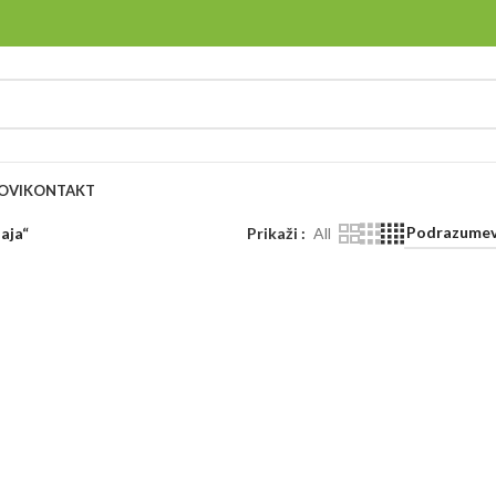
OVI
KONTAKT
aja“
Prikaži
All