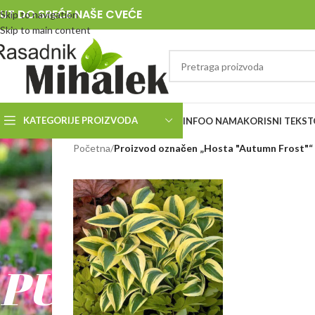
UT DO SREĆE NAŠE CVEĆE
Skip to navigation
Skip to main content
KATEGORIJE PROIZVODA
INFO
O NAMA
KORISNI TEKST
RASADNIK
Početna
/
Proizvod označen „Hosta "Autumn Frost"“
MIHALEK
PUT