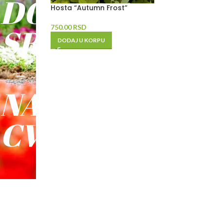
DO
Hosta “Autumn Frost”
SREĆE
750.00
RSD
DODAJ U KORPU
-
NAŠE
CVEĆE