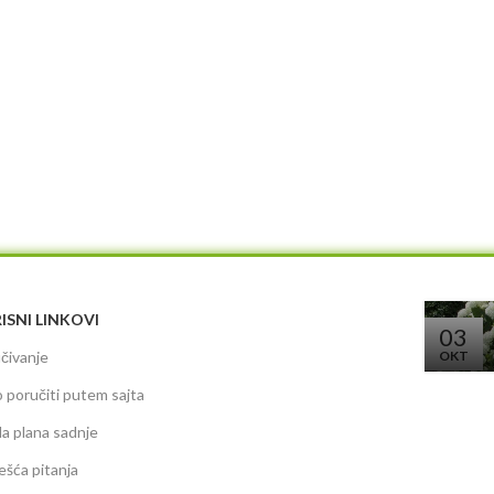
ISNI LINKOVI
03
čivanje
OKT
 poručiti putem sajta
da plana sadnje
ešća pitanja