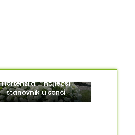
Hortenzija – najlepši
stanovnik u senci
29
JUL