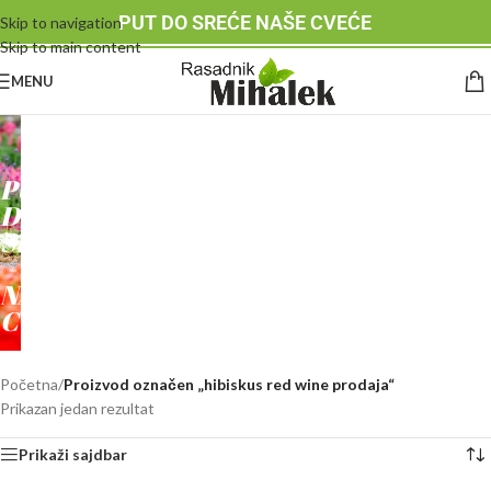
PUT DO SREĆE NAŠE CVEĆE
Skip to navigation
Skip to main content
MENU
RASADNIK
MIHALEK
PUT
DO
SREĆE
-
NAŠE
CVEĆE
Početna
/
Proizvod označen „hibiskus red wine prodaja“
Prikazan jedan rezultat
Prikaži sajdbar