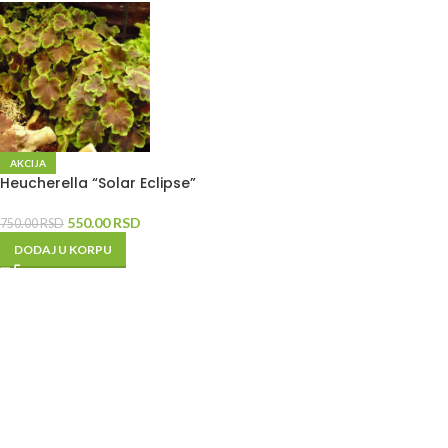
AKCIJA
Heucherella “Solar Eclipse”
550.00
RSD
750.00
RSD
DODAJ U KORPU