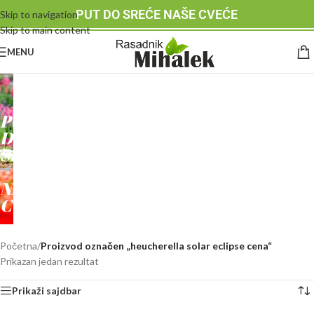
PUT DO SREĆE NAŠE CVEĆE
Skip to navigation
Skip to main content
MENU
RASADNIK
MIHALEK
PUT
DO
SREĆE
-
NAŠE
CVEĆE
Početna
/
Proizvod označen „heucherella solar eclipse cena“
Prikazan jedan rezultat
Prikaži sajdbar