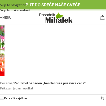
PUT DO SREĆE NAŠE CVEĆE
Skip to navigation
Skip to main content
MENU
RASADNIK
MIHALEK
PUT
DO
SREĆE
-
NAŠE
CVEĆE
Početna
/
Proizvod označen „hendel ruza puzavica cena“
Prikazan jedan rezultat
Prikaži sajdbar