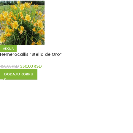
AKCIJA
Hemerocallis “Stella de Oro”
350.00
RSD
450.00
RSD
DODAJ U KORPU