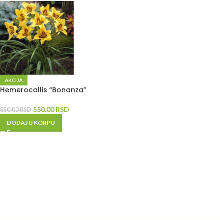
AKCIJA
Hemerocallis “Bonanza”
550.00
RSD
850.00
RSD
DODAJ U KORPU