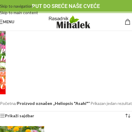
PUT DO SREĆE NAŠE CVEĆE
Skip to navigation
Skip to main content
MENU
RASADNIK
MIHALEK
PUT
DO
SREĆE
-
NAŠE
CVEĆE
Početna
/
Proizvod označen „Heliopsis "Asahi"“
Prikazan jedan rezultat
Prikaži sajdbar