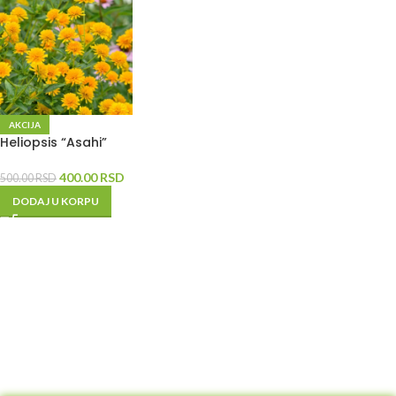
AKCIJA
Heliopsis “Asahi”
400.00
RSD
500.00
RSD
DODAJ U KORPU