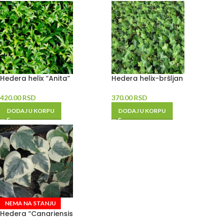
Hedera helix “Anita”
Hedera helix-bršljan
420.00
RSD
370.00
RSD
DODAJ U KORPU
DODAJ U KORPU
NEMA NA STANJU
Hedera “Canariensis