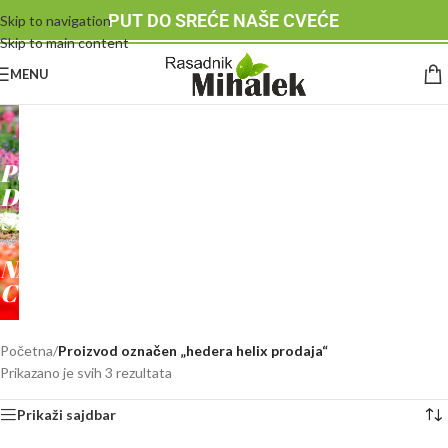
PUT DO SREĆE NAŠE CVEĆE
Skip to navigation
Skip to main content
MENU
RASADNIK
MIHALEK
PUT
DO
SREĆE
-
NAŠE
CVEĆE
Početna
/
Proizvod označen „hedera helix prodaja“
Prikazano je svih 3 rezultata
Prikaži sajdbar