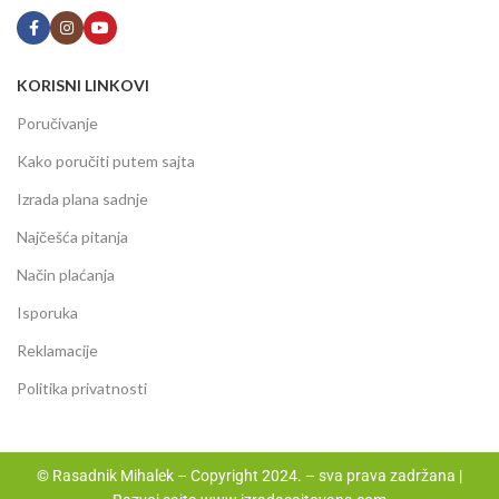
KORISNI LINKOVI
Poručivanje
Kako poručiti putem sajta
Izrada plana sadnje
Najčešća pitanja
Način plaćanja
Isporuka
Reklamacije
Politika privatnosti
© Rasadnik Mihalek – Copyright 2024. – sva prava zadržana |