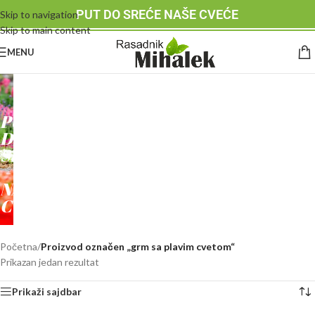
PUT DO SREĆE NAŠE CVEĆE
Skip to navigation
Skip to main content
MENU
RASADNIK
MIHALEK
PUT
DO
SREĆE
-
NAŠE
CVEĆE
Početna
/
Proizvod označen „grm sa plavim cvetom“
Prikazan jedan rezultat
Prikaži sajdbar