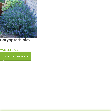
Caryopteris plavi
950.00
RSD
DODAJ U KORPU