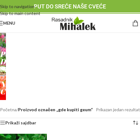
PUT DO SREĆE NAŠE CVEĆE
Skip to navigation
Skip to main content
MENU
RASADNIK
MIHALEK
PUT
DO
SREĆE
-
NAŠE
CVEĆE
Početna
/
Proizvod označen „gde kupiti geum“
Prikazan jedan rezultat
Prikaži sajdbar