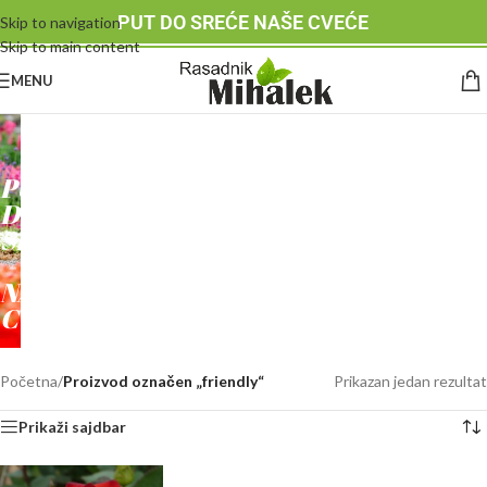
PUT DO SREĆE NAŠE CVEĆE
Skip to navigation
Skip to main content
MENU
RASADNIK
MIHALEK
PUT
DO
SREĆE
-
NAŠE
CVEĆE
Početna
/
Proizvod označen „friendly“
Prikazan jedan rezultat
Prikaži sajdbar