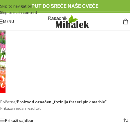
PUT DO SREĆE NAŠE CVEĆE
Skip to navigation
Skip to main content
MENU
RASADNIK
MIHALEK
PUT
DO
SREĆE
-
NAŠE
CVEĆE
Početna
/
Proizvod označen „fotinija fraseri pink marble“
Prikazan jedan rezultat
Prikaži sajdbar