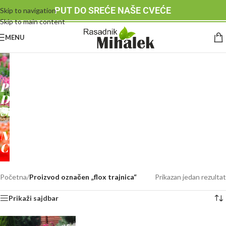
PUT DO SREĆE NAŠE CVEĆE
Skip to navigation
Skip to main content
MENU
RASADNIK
MIHALEK
PUT
DO
SREĆE
-
NAŠE
CVEĆE
Početna
/
Proizvod označen „flox trajnica“
Prikazan jedan rezultat
Prikaži sajdbar