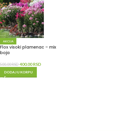
AKCIJA
Flox visoki plamenac – mix
boja
400.00
RSD
500.00
RSD
DODAJ U KORPU