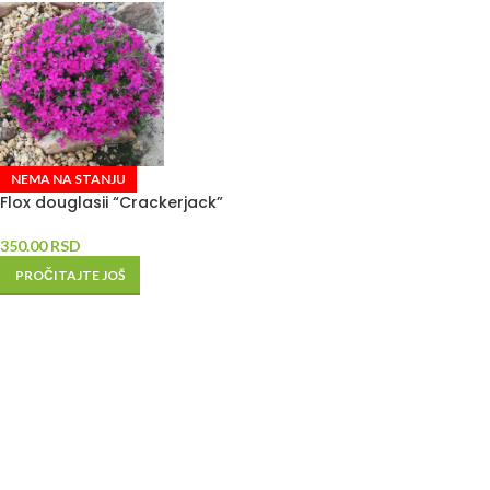
NEMA NA STANJU
Flox douglasii “Crackerjack”
350.00
RSD
PROČITAJTE JOŠ